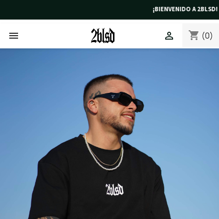
¡BIENVENIDO A 2BLSD! 
shopping_cart


(0)